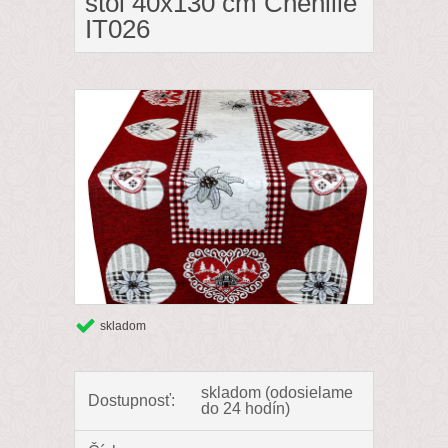
stôl 40x130 cm Chenille
IT026
skladom
skladom (odosielame
Dostupnosť:
do 24 hodín)