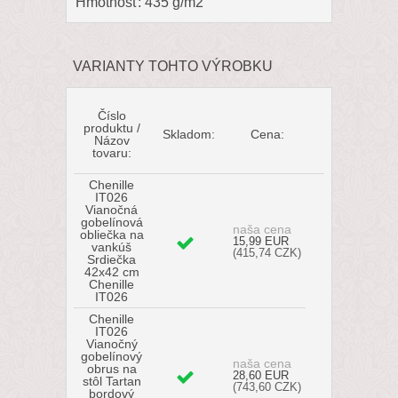
Hmotnosť: 435 g/m2
VARIANTY TOHTO VÝROBKU
Číslo
produktu /
Skladom:
Cena:
Názov
tovaru:
Chenille
IT026
Vianočná
gobelínová
naša cena
obliečka na
15,99 EUR
vankúš
(415,74 CZK)
Srdiečka
42x42 cm
Chenille
IT026
Chenille
IT026
Vianočný
gobelínový
naša cena
obrus na
28,60 EUR
stôl Tartan
(743,60 CZK)
bordový