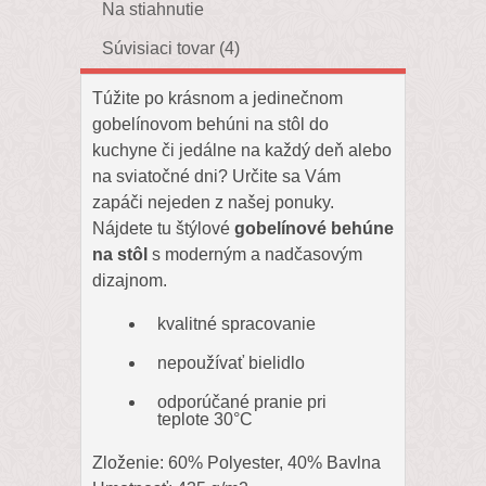
Na stiahnutie
Súvisiaci tovar (4)
Túžite po krásnom a jedinečnom
gobelínovom behúni na stôl do
kuchyne či jedálne na každý deň alebo
na sviatočné dni? Určite sa Vám
zapáči nejeden z našej ponuky.
Nájdete tu štýlové
gobelínové behúne
na stôl
s moderným a nadčasovým
dizajnom.
kvalitné spracovanie
nepoužívať bielidlo
odporúčané pranie pri
teplote 30°C
Zloženie: 60% Polyester, 40% Bavlna