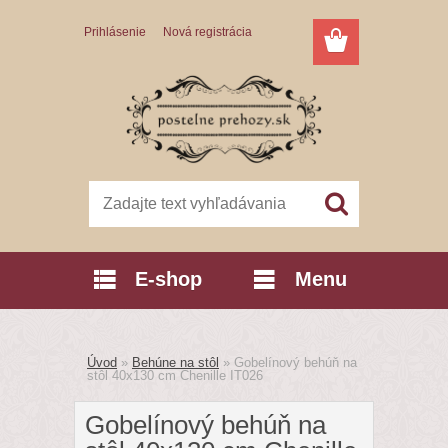
Prihlásenie
Nová registrácia
E-shop
Menu
Úvod
»
Behúne na stôl
»
Gobelínový behúň na
stôl 40x130 cm Chenille IT026
Gobelínový behúň na