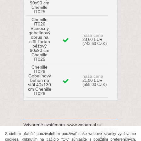
90x90 cm
Chenille
IT025
Chenille
IT026
Vianočný
gobelínový
naša cena
obrus na
28,60 EUR
stôl Tartan
(743,60 CZK)
béžový
90x90 cm
Chenille
IT025
Chenille
IT026
Gobelínový
naša cena
behúň na
21,50 EUR
stôl 40x130
(559,00 CZK)
cm Chenille
IT026
Vytvorené systémom
www.webareal.sk
Odstúpenie od kúpnej zmluvy
S cieľom uľahčiť používateľom používať naše webové stránky využívame
cookies. Kliknutím na tlačidlo "OK" súhlasíte s použitím preferenčných,