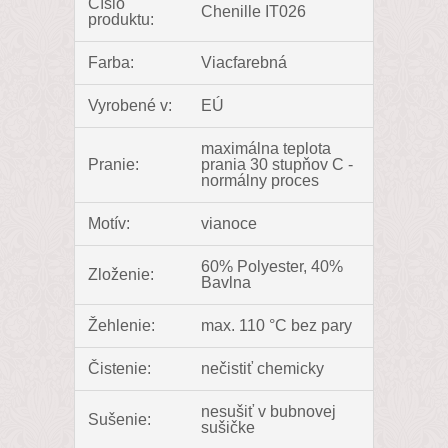
Číslo
Chenille IT026
produktu:
Farba:
Viacfarebná
Vyrobené v:
EÚ
maximálna teplota
Pranie:
prania 30 stupňov C -
normálny proces
Motív:
vianoce
60% Polyester, 40%
Zloženie:
Bavlna
Žehlenie:
max. 110 °C bez pary
Čistenie:
nečistiť chemicky
nesušiť v bubnovej
Sušenie:
sušičke